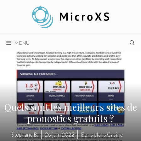
Aller
au
contenu
MENU
Quels sont les meilleurs sites de
pronostics gratuits ?
Stéphane B.
26 juin 2022
Bons plans Casino