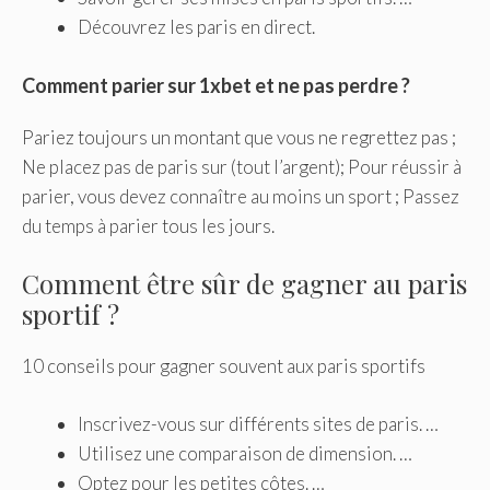
Découvrez les paris en direct.
Comment parier sur 1xbet et ne pas perdre ?
Pariez toujours un montant que vous ne regrettez pas ;
Ne placez pas de paris sur (tout l’argent); Pour réussir à
parier, vous devez connaître au moins un sport ; Passez
du temps à parier tous les jours.
Comment être sûr de gagner au paris
sportif ?
10 conseils pour gagner souvent aux paris sportifs
Inscrivez-vous sur différents sites de paris. …
Utilisez une comparaison de dimension. …
Optez pour les petites côtes. …