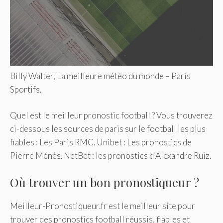
Billy Walter, La meilleure météo du monde – Paris
Sportifs.
Quel est le meilleur pronostic football ? Vous trouverez
ci-dessous les sources de paris sur le football les plus
fiables : Les Paris RMC. Unibet : Les pronostics de
Pierre Ménès. NetBet : les pronostics d’Alexandre Ruiz.
Où trouver un bon pronostiqueur ?
Meilleur-Pronostiqueur.fr est le meilleur site pour
trouver des pronostics football réussis, fiables et