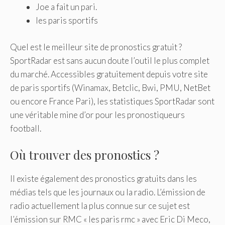
Joe a fait un pari.
les paris sportifs
Quel est le meilleur site de pronostics gratuit ?
SportRadar est sans aucun doute l’outil le plus complet
du marché. Accessibles gratuitement depuis votre site
de paris sportifs (Winamax, Betclic, Bwi, PMU, NetBet
ou encore France Pari), les statistiques SportRadar sont
une véritable mine d’or pour les pronostiqueurs
football.
Où trouver des pronostics ?
Il existe également des pronostics gratuits dans les
médias tels que les journaux ou la radio. L’émission de
radio actuellement la plus connue sur ce sujet est
l’émission sur RMC « les paris rmc » avec Eric Di Meco,