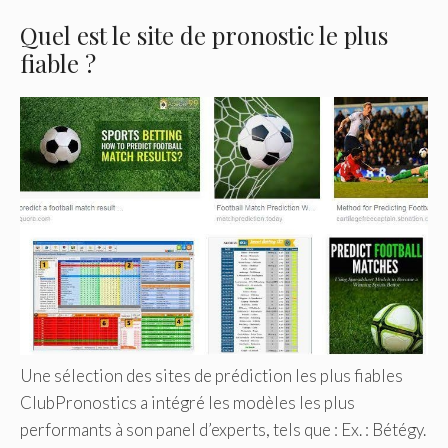
Quel est le site de pronostic le plus
fiable ?
Une sélection des sites de prédiction les plus fiables
ClubPronostics a intégré les modèles les plus
performants à son panel d’experts, tels que : Ex. : Bétégy.