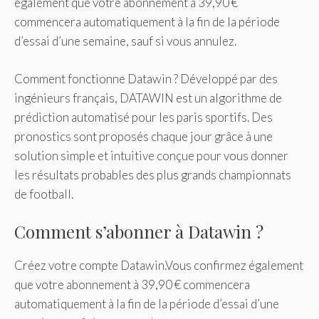
également que votre abonnement à 39,90 €
commencera automatiquement à la fin de la période
d’essai d’une semaine, sauf si vous annulez.
Comment fonctionne Datawin ? Développé par des
ingénieurs français, DATAWIN est un algorithme de
prédiction automatisé pour les paris sportifs. Des
pronostics sont proposés chaque jour grâce à une
solution simple et intuitive conçue pour vous donner
les résultats probables des plus grands championnats
de football.
Comment s’abonner à Datawin ?
Créez votre compte Datawin.Vous confirmez également
que votre abonnement à 39,90 € commencera
automatiquement à la fin de la période d’essai d’une