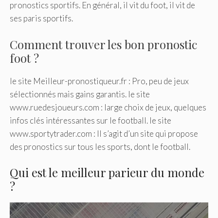
pronostics sportifs. En général, il vit du foot, il vit de
ses paris sportifs.
Comment trouver les bon pronostic
foot ?
le site Meilleur-pronostiqueur.fr : Pro, peu de jeux
sélectionnés mais gains garantis. le site
www.ruedesjoueurs.com : large choix de jeux, quelques
infos clés intéressantes sur le football. le site
www.sportytrader.com : Il s’agit d’un site qui propose
des pronostics sur tous les sports, dont le football.
Qui est le meilleur parieur du monde
?