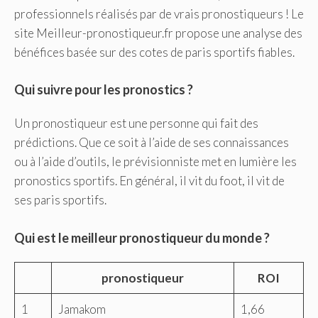
professionnels réalisés par de vrais pronostiqueurs ! Le
site Meilleur-pronostiqueur.fr propose une analyse des
bénéfices basée sur des cotes de paris sportifs fiables.
Qui suivre pour les pronostics ?
Un pronostiqueur est une personne qui fait des
prédictions. Que ce soit à l’aide de ses connaissances
ou à l’aide d’outils, le prévisionniste met en lumière les
pronostics sportifs. En général, il vit du foot, il vit de
ses paris sportifs.
Qui est le meilleur pronostiqueur du monde ?
pronostiqueur
ROI
1
Jamakom
1,66