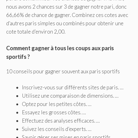
nous avons 2 chances sur 3 de gagner notre pari, donc
66,66% de chance de gagner. Combinez ces cotes avec
d’autres paris simples ou combinés pour obtenir une
cote totale d’environ 2,00.
Comment gagner à tous les coups aux paris
sportifs ?
10 conseils pour gagner souvent aux paris sportifs
Inscrivez-vous sur différents sites de paris. …
Utilisez une comparaison de dimensions. …
Optez pour les petites côtes. …
Essayez les grosses côtes. …
Effectuez des analyses efficaces. …
Suivez les conseils d’experts. …
Savoir gérer ses mises en paris sportifs. …