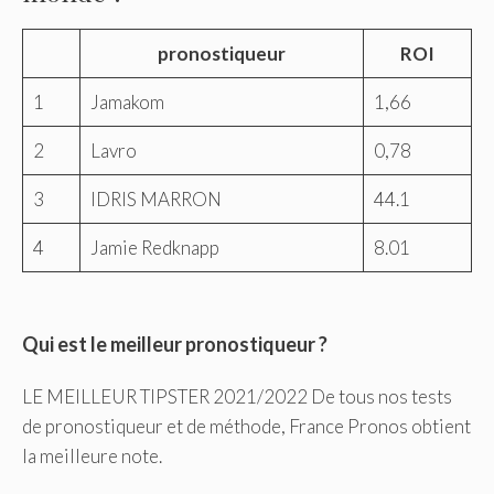
pronostiqueur
ROI
1
Jamakom
1,66
2
Lavro
0,78
3
IDRIS MARRON
44.1
4
Jamie Redknapp
8.01
Qui est le meilleur pronostiqueur ?
LE MEILLEUR TIPSTER 2021/2022 De tous nos tests
de pronostiqueur et de méthode, France Pronos obtient
la meilleure note.