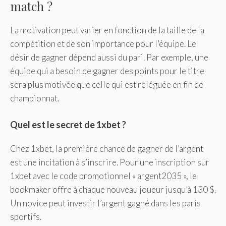
match ?
La motivation peut varier en fonction de la taille de la
compétition et de son importance pour l’équipe. Le
désir de gagner dépend aussi du pari. Par exemple, une
équipe qui a besoin de gagner des points pour le titre
sera plus motivée que celle qui est reléguée en fin de
championnat.
Quel est le secret de 1xbet ?
Chez 1xbet, la première chance de gagner de l’argent
est une incitation à s’inscrire. Pour une inscription sur
1xbet avec le code promotionnel « argent2035 », le
bookmaker offre à chaque nouveau joueur jusqu’à 130 $.
Un novice peut investir l’argent gagné dans les paris
sportifs.