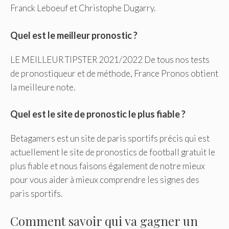
Franck Leboeuf et Christophe Dugarry.
Quel est le meilleur pronostic ?
LE MEILLEUR TIPSTER 2021/2022 De tous nos tests
de pronostiqueur et de méthode, France Pronos obtient
la meilleure note.
Quel est le site de pronostic le plus fiable ?
Betagamers est un site de paris sportifs précis qui est
actuellement le site de pronostics de football gratuit le
plus fiable et nous faisons également de notre mieux
pour vous aider à mieux comprendre les signes des
paris sportifs.
Comment savoir qui va gagner un