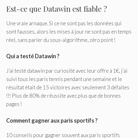
Est-ce que Datawin est fiable ?
Une vraie arnaque. Si ce ne sont pas les données qui
sont fausses, alors les mises à jour ne sont pas en temps
réel, sans parler du sous-algorithme, zéro point !
Qui a testé Datawin ?
J’ai testé datawin par curiosité avec leur offre à 1€, j’ai
suivi tous les paris tennis pendant une semaine et le
résultat était de 15 victoires avec seulement 3 défaites
!!! Plus de 80% de réussite avec plus que de bonnes
pages !
Comment gagner aux paris sportifs ?
10 conseils pour gagner souvent aux paris sportifs