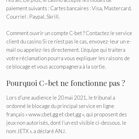
paiement suivants : Cartes bancaires : Visa, Mastercard.
Courriel : Paypal, Skrill.
Comment ouvrir un compte C-bet ? Contactez le service
client du casino Si ce n’est pas le cas, envoyez-leur un e-
mail ou appelez-les directement. L’équipe qui traitera
votre réclamation pourra vous expliquer les raisons de
ce blocage et vous accompagnera à la sortie.
Pourquoi C-bet ne fonctionne pas ?
Lors d’une audience le 20 mai 2021, le tribunal a
ordonné le blocage du principal service en ligne
français « www.cbet.gg et cbet.gg », qui proposent des
jeux non autorisés, dont l’un est visible ci-dessous. le
nom JETX », a déclaré ANJ.