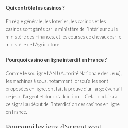
Qui contrôle les casinos ?
En règle générale, les loteries, les casinos et les
casinos sont gérés par le ministère de l’Intérieur ou le
ministère des Finances, et les courses de chevaux par le
ministère de l’Agriculture.
Pourquoi casino en ligne interdit en France ?
Comme le souligne l’ANJ (Autorité Nationale des Jeux),
les machines à sous, notamment lorsqu’elles sont
proposées en ligne, ont fait la preuve d’un large éventail
de jeux d’argent et donc d’addiction. … Cela conduira à
ce signal au début de l’interdiction des casinos en ligne
en France.
Pourquoi les jeux d’argent sont