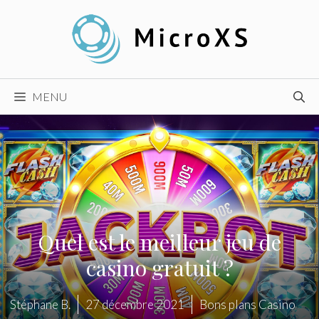
Aller
au
contenu
MENU
Quel est le meilleur jeu de
casino gratuit ?
Stéphane B.
27 décembre 2021
Bons plans Casino