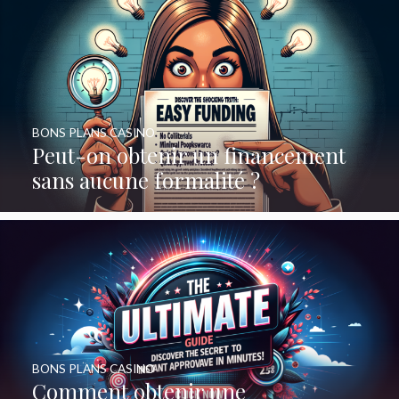
BONS PLANS CASINO
Peut-on obtenir un financement
sans aucune formalité ?
BONS PLANS CASINO
Comment obtenir une