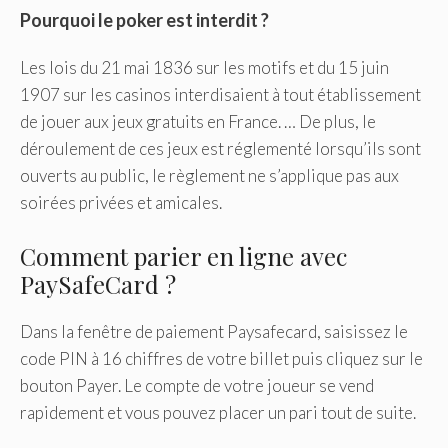
Pourquoi le poker est interdit ?
Les lois du 21 mai 1836 sur les motifs et du 15 juin
1907 sur les casinos interdisaient à tout établissement
de jouer aux jeux gratuits en France. … De plus, le
déroulement de ces jeux est réglementé lorsqu’ils sont
ouverts au public, le règlement ne s’applique pas aux
soirées privées et amicales.
Comment parier en ligne avec
PaySafeCard ?
Dans la fenêtre de paiement Paysafecard, saisissez le
code PIN à 16 chiffres de votre billet puis cliquez sur le
bouton Payer. Le compte de votre joueur se vend
rapidement et vous pouvez placer un pari tout de suite.