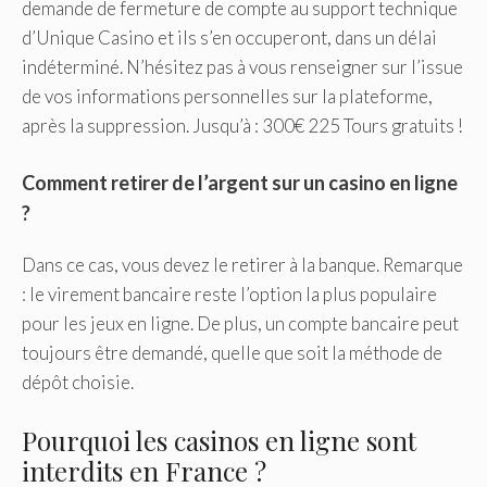
demande de fermeture de compte au support technique
d’Unique Casino et ils s’en occuperont, dans un délai
indéterminé. N’hésitez pas à vous renseigner sur l’issue
de vos informations personnelles sur la plateforme,
après la suppression. Jusqu’à : 300€ 225 Tours gratuits !
Comment retirer de l’argent sur un casino en ligne
?
Dans ce cas, vous devez le retirer à la banque. Remarque
: le virement bancaire reste l’option la plus populaire
pour les jeux en ligne. De plus, un compte bancaire peut
toujours être demandé, quelle que soit la méthode de
dépôt choisie.
Pourquoi les casinos en ligne sont
interdits en France ?