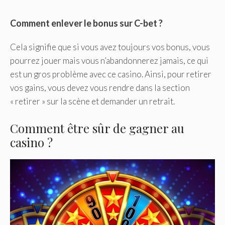
Comment enlever le bonus sur C-bet ?
Cela signifie que si vous avez toujours vos bonus, vous
pourrez jouer mais vous n’abandonnerez jamais, ce qui
est un gros problème avec ce casino. Ainsi, pour retirer
vos gains, vous devez vous rendre dans la section
« retirer » sur la scène et demander un retrait.
Comment être sûr de gagner au
casino ?