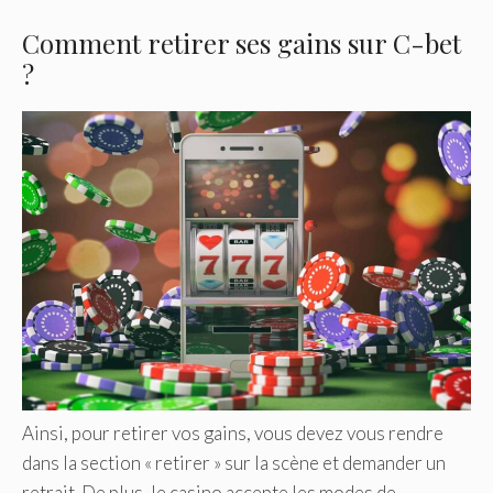
Comment retirer ses gains sur C-bet
?
Ainsi, pour retirer vos gains, vous devez vous rendre
dans la section « retirer » sur la scène et demander un
retrait. De plus, le casino accepte les modes de