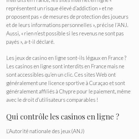
représentent un risque élevé d’addiction » et ne
proposent pas « de mesures de protection des joueurs
et de leurs informations personnelles », précise l’ANJ.
Aussi, « rien n’est possible si les revenus ne sont pas
payés », a-t-il déclaré.
Les jeux de casino en ligne sont-ils légaux en France ?
Les casinos en ligne sont interdits en France mais ne
sont accessibles qu’en un clic. Ces sites Web ont
généralement une licence sportive à Curaçao et sont
généralement affiliés à Chypre pour le paiement, même
avec le droit d’utilisateurs comparables !
Qui contrôle les casinos en ligne ?
L’Autorité nationale des jeux (ANJ)