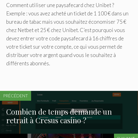
Comment utiliser une paysafecard chez Unibet ?
Exemple : vous avez acheté un ticket de 1 100 € dans un
bureau de tabac mais vous souhaitez économiser 75 €
chez Netbet et 25 € chez Unibet. C’est pourquoi vous
devez entrer votre code paysafecard à 16 chiffres de
votre ticket sur votre compte, ce qui vous permet de
distribuer votre argent quand vous le souhaitez à
différents abonnés.
PRÉCÉDENT
Combien de temps demande un
retrait à Cresus casino ?