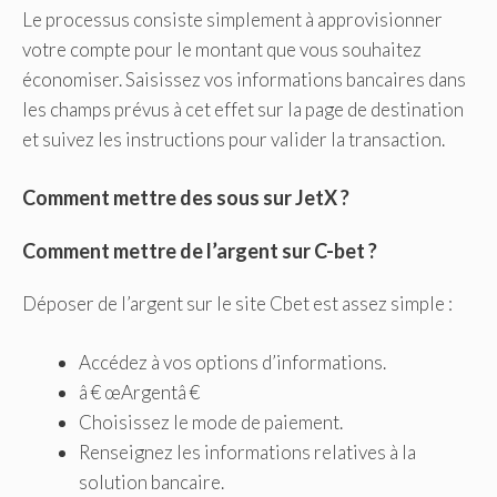
Le processus consiste simplement à approvisionner
votre compte pour le montant que vous souhaitez
économiser. Saisissez vos informations bancaires dans
les champs prévus à cet effet sur la page de destination
et suivez les instructions pour valider la transaction.
Comment mettre des sous sur JetX ?
Comment mettre de l’argent sur C-bet ?
Déposer de l’argent sur le site Cbet est assez simple :
Accédez à vos options d’informations.
â € œArgentâ €
Choisissez le mode de paiement.
Renseignez les informations relatives à la
solution bancaire.