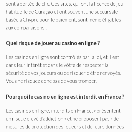
sont à portée de clic. Ces sites, qui ont la licence de jeu
habituelle de Curaçao et ont souvent une succursale
basée à Chypre pour le paiement, sont même éligibles
aux comparaisons !
Quel risque de jouer au casino en ligne ?
Les casinos en ligne sont contrôlés par la loi, et il est
dans leur intérêt et dans le vôtre de respecter la
sécurité de vos joueurs ou de risquer d’être renvoyés.
Vous ne risquez donc pas de vous tromper.
Pourquoi le casino en ligne est interdit en France ?
Les casinos en ligne, interdits en France, « présentent
un risque élevé d’addiction » et ne proposent pas « de
mesures de protection des joueurs et de leurs données