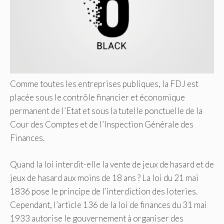
Comme toutes les entreprises publiques, la FDJ est
placée sous le contrôle financier et économique
permanent de l’Etat et sous la tutelle ponctuelle de la
Cour des Comptes et de l’Inspection Générale des
Finances.
Quand la loi interdit-elle la vente de jeux de hasard et de
jeux de hasard aux moins de 18 ans ? La loi du 21 mai
1836 pose le principe de l’interdiction des loteries.
Cependant, l’article 136 de la loi de finances du 31 mai
1933 autorise le gouvernement à organiser des