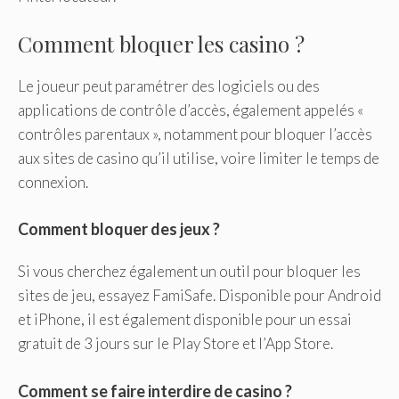
Comment bloquer les casino ?
Le joueur peut paramétrer des logiciels ou des
applications de contrôle d’accès, également appelés «
contrôles parentaux », notamment pour bloquer l’accès
aux sites de casino qu’il utilise, voire limiter le temps de
connexion.
Comment bloquer des jeux ?
Si vous cherchez également un outil pour bloquer les
sites de jeu, essayez FamiSafe. Disponible pour Android
et iPhone, il est également disponible pour un essai
gratuit de 3 jours sur le Play Store et l’App Store.
Comment se faire interdire de casino ?