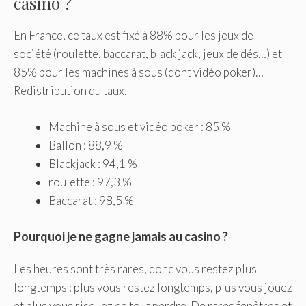
casino ?
En France, ce taux est fixé à 88% pour les jeux de
société (roulette, baccarat, black jack, jeux de dés…) et
85% pour les machines à sous (dont vidéo poker)…
Redistribution du taux.
Machine à sous et vidéo poker : 85 %
Ballon : 88,9 %
Blackjack : 94,1 %
roulette : 97,3 %
Baccarat : 98,5 %
Pourquoi je ne gagne jamais au casino ?
Les heures sont très rares, donc vous restez plus
longtemps : plus vous restez longtemps, plus vous jouez
et plus vous risquez de tout perdre. De rares fenêtres et