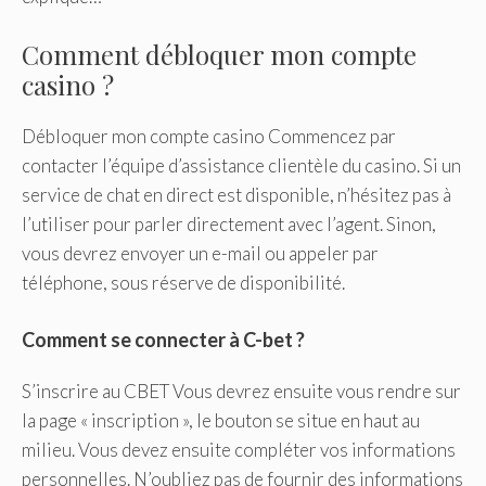
Comment débloquer mon compte
casino ?
Débloquer mon compte casino Commencez par
contacter l’équipe d’assistance clientèle du casino. Si un
service de chat en direct est disponible, n’hésitez pas à
l’utiliser pour parler directement avec l’agent. Sinon,
vous devrez envoyer un e-mail ou appeler par
téléphone, sous réserve de disponibilité.
Comment se connecter à C-bet ?
S’inscrire au CBET Vous devrez ensuite vous rendre sur
la page « inscription », le bouton se situe en haut au
milieu. Vous devez ensuite compléter vos informations
personnelles. N’oubliez pas de fournir des informations