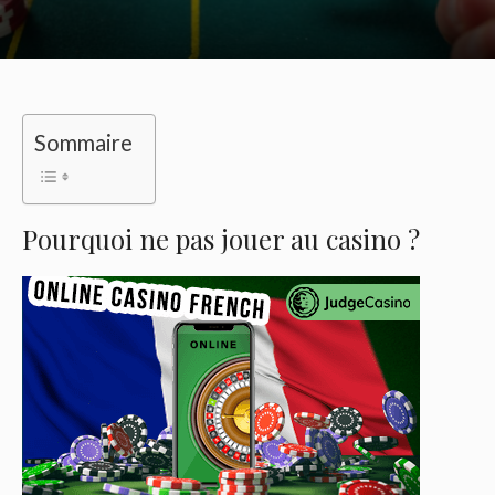
Sommaire
Pourquoi ne pas jouer au casino ?