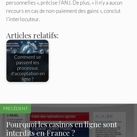
personnelles », précise l’ANJ. De plus, « il n’y a aucun
recours en cas de non-paiement des gains », conclut
l’interlocuteur.
Articles relatifs:
Comment se
passent les
processus
d'acceptation en
ligne ?
PRÉCÉDENT
Pourquoi les casinos en ligne sont
interdits en France ?