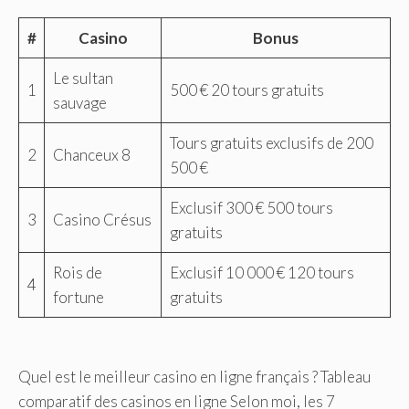
#
Casino
Bonus
Le sultan
1
500 € 20 tours gratuits
sauvage
Tours gratuits exclusifs de 200
2
Chanceux 8
500 €
Exclusif 300 € 500 tours
3
Casino Crésus
gratuits
Rois de
Exclusif 10 000 € 120 tours
4
fortune
gratuits
Quel est le meilleur casino en ligne français ? Tableau
comparatif des casinos en ligne Selon moi, les 7