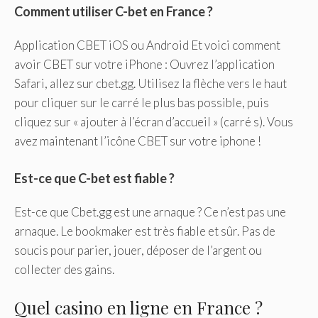
Comment utiliser C-bet en France ?
Application CBET iOS ou Android Et voici comment
avoir CBET sur votre iPhone : Ouvrez l’application
Safari, allez sur cbet.gg. Utilisez la flèche vers le haut
pour cliquer sur le carré le plus bas possible, puis
cliquez sur « ajouter à l’écran d’accueil » (carré s). Vous
avez maintenant l’icône CBET sur votre iphone !
Est-ce que C-bet est fiable ?
Est-ce que Cbet.gg est une arnaque ? Ce n’est pas une
arnaque. Le bookmaker est très fiable et sûr. Pas de
soucis pour parier, jouer, déposer de l’argent ou
collecter des gains.
Quel casino en ligne en France ?