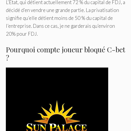
L’État, qui détient actuellement 72 % du capital de FDJ, a
décidé d’en vendre une grande partie. La privatisation
signifie qu’elle détient moins de 50 % du capital de
l’entreprise. Dans ce cas, je ne garderais qu’environ
20% pour FDJ.
Pourquoi compte joueur bloqué C-bet
?