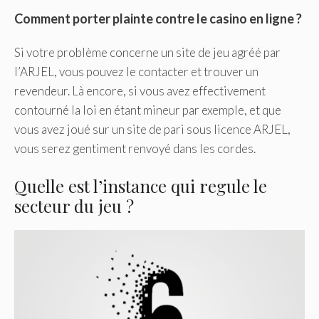
Comment porter plainte contre le casino en ligne ?
Si votre problème concerne un site de jeu agréé par
l’ARJEL, vous pouvez le contacter et trouver un
revendeur. Là encore, si vous avez effectivement
contourné la loi en étant mineur par exemple, et que
vous avez joué sur un site de pari sous licence ARJEL,
vous serez gentiment renvoyé dans les cordes.
Quelle est l’instance qui regule le
secteur du jeu ?