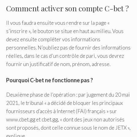
Comment activer son compte C-bet ?
Il vous faudra ensuite vous rendre sur la page «
s’inscrire », le bouton se situe en haut au milieu. Vous
devez ensuite compléter vos informations
personnelles. N’oubliez pas de fournir des informations
réelles, dans le cas d’un contrôle de pari, vous devrez
fournir un justificatif de nom, prénom, adresse.
Pourquoi C-bet ne fonctionne pas ?
Deuxième phase de l’opération : par jugement du 20 mai
2021, le tribunal « a décidé de bloquer les principaux
fournisseurs d’accès à Internet (FAI) français » sur
www.cbet.gg et cbet.gg, « dont des jeux non autorisés
sont proposés, dont celle connue sous le nom de JETX »,
explique…