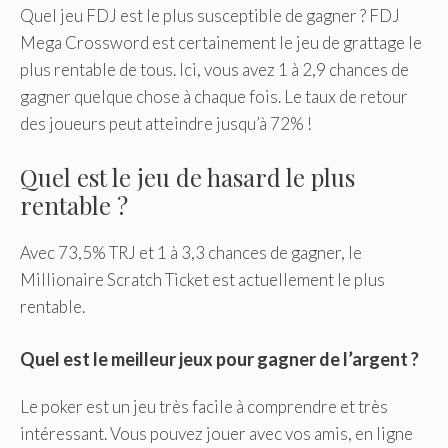
Quel jeu FDJ est le plus susceptible de gagner ? FDJ
Mega Crossword est certainement le jeu de grattage le
plus rentable de tous. Ici, vous avez 1 à 2,9 chances de
gagner quelque chose à chaque fois. Le taux de retour
des joueurs peut atteindre jusqu’à 72% !
Quel est le jeu de hasard le plus
rentable ?
Avec 73,5% TRJ et 1 à 3,3 chances de gagner, le
Millionaire Scratch Ticket est actuellement le plus
rentable.
Quel est le meilleur jeux pour gagner de l’argent ?
Le poker est un jeu très facile à comprendre et très
intéressant. Vous pouvez jouer avec vos amis, en ligne