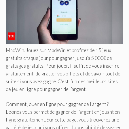
MadWin. Jouez sur MadWin et profitez de 15 jeux
gratuits chaque jour pour gagner jusqu’à 5 000€ de
grattages gratuits. Pour jouer, il suffit de vous inscrire
gratuitement, de gratter vos billets et de savoir tout de
suite si vous avez gagné. C’est l’un des meilleurs sites
de jeu en ligne pour gagner de l’argent.
Comment jouer en ligne pour gagner de l’argent ?
Loonea vous permet de gagner de l’argent en jouant en
ligne gratuitement. Sur cette page, vous trouverez une
variété de jeux qui vous offrent la possibilité de gagner