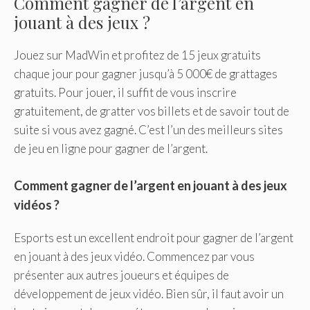
Comment gagner de l’argent en
jouant à des jeux ?
Jouez sur MadWin et profitez de 15 jeux gratuits
chaque jour pour gagner jusqu’à 5 000€ de grattages
gratuits. Pour jouer, il suffit de vous inscrire
gratuitement, de gratter vos billets et de savoir tout de
suite si vous avez gagné. C’est l’un des meilleurs sites
de jeu en ligne pour gagner de l’argent.
Comment gagner de l’argent en jouant à des jeux
vidéos ?
Esports est un excellent endroit pour gagner de l’argent
en jouant à des jeux vidéo. Commencez par vous
présenter aux autres joueurs et équipes de
développement de jeux vidéo. Bien sûr, il faut avoir un