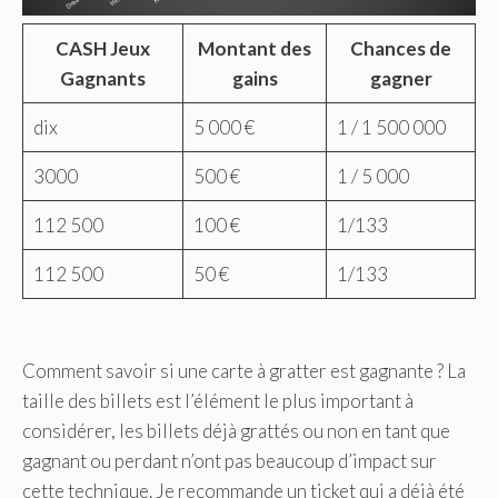
CASH Jeux
Montant des
Chances de
Gagnants
gains
gagner
dix
5 000 €
1 / 1 500 000
3000
500 €
1 / 5 000
112 500
100 €
1/133
112 500
50 €
1/133
Comment savoir si une carte à gratter est gagnante ? La
taille des billets est l’élément le plus important à
considérer, les billets déjà grattés ou non en tant que
gagnant ou perdant n’ont pas beaucoup d’impact sur
cette technique. Je recommande un ticket qui a déjà été