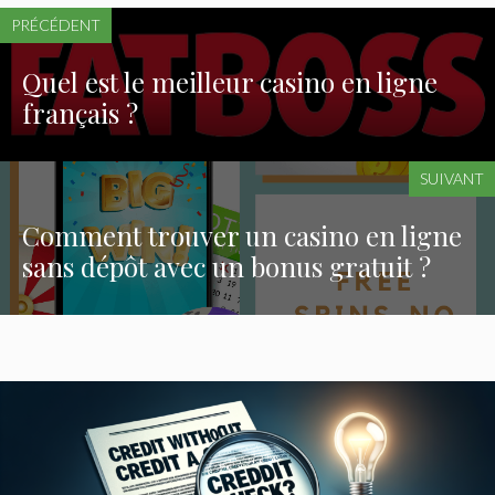
PRÉCÉDENT
Quel est le meilleur casino en ligne
français ?
SUIVANT
Comment trouver un casino en ligne
sans dépôt avec un bonus gratuit ?