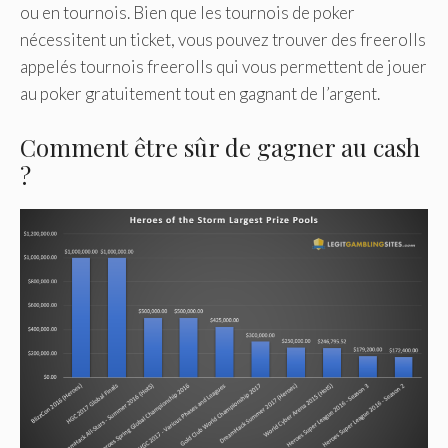
ou en tournois. Bien que les tournois de poker
nécessitent un ticket, vous pouvez trouver des freerolls
appelés tournois freerolls qui vous permettent de jouer
au poker gratuitement tout en gagnant de l’argent.
Comment être sûr de gagner au cash
?