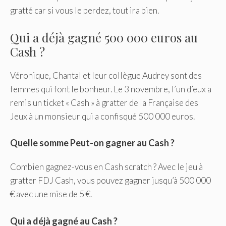
gratté car si vous le perdez, tout ira bien.
Qui a déjà gagné 500 000 euros au
Cash ?
Véronique, Chantal et leur collègue Audrey sont des
femmes qui font le bonheur. Le 3 novembre, l’un d’eux a
remis un ticket « Cash » à gratter de la Française des
Jeux à un monsieur qui a confisqué 500 000 euros.
Quelle somme Peut-on gagner au Cash ?
Combien gagnez-vous en Cash scratch ? Avec le jeu à
gratter FDJ Cash, vous pouvez gagner jusqu’à 500 000
€ avec une mise de 5 €.
Qui a déjà gagné au Cash ?