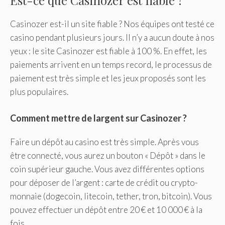
Casinozer est-il un site fiable ? Nos équipes ont testé ce
casino pendant plusieurs jours. Il n’y a aucun doute à nos
yeux : le site Casinozer est fiable à 100 %. En effet, les
paiements arrivent en un temps record, le processus de
paiement est très simple et les jeux proposés sont les
plus populaires.
Comment mettre de largent sur Casinozer ?
Faire un dépôt au casino est très simple. Après vous
être connecté, vous aurez un bouton « Dépôt » dans le
coin supérieur gauche. Vous avez différentes options
pour déposer de l’argent : carte de crédit ou crypto-
monnaie (dogecoin, litecoin, tether, tron, bitcoin). Vous
pouvez effectuer un dépôt entre 20 € et 10 000 € à la
fois.