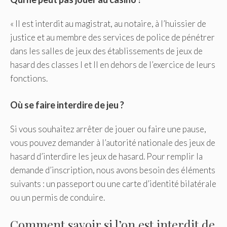
« Il est interdit au magistrat, au notaire, à l’huissier de
justice et au membre des services de police de pénétrer
dans les salles de jeux des établissements de jeux de
hasard des classes I et II en dehors de l’exercice de leurs
fonctions.
Où se faire interdire de jeu ?
Si vous souhaitez arrêter de jouer ou faire une pause,
vous pouvez demander à l’autorité nationale des jeux de
hasard d’interdire les jeux de hasard. Pour remplir la
demande d’inscription, nous avons besoin des éléments
suivants : un passeport ou une carte d’identité bilatérale
ou un permis de conduire.
Comment savoir si l’on est interdit de