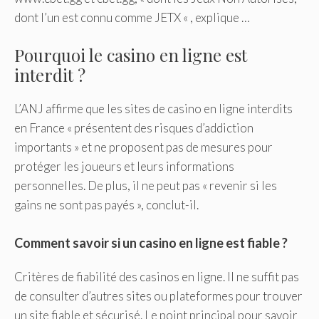
dont l’un est connu comme JETX « , explique …
Pourquoi le casino en ligne est
interdit ?
L’ANJ affirme que les sites de casino en ligne interdits
en France « présentent des risques d’addiction
importants » et ne proposent pas de mesures pour
protéger les joueurs et leurs informations
personnelles. De plus, il ne peut pas « revenir si les
gains ne sont pas payés », conclut-il.
Comment savoir si un casino en ligne est fiable ?
Critères de fiabilité des casinos en ligne. Il ne suffit pas
de consulter d’autres sites ou plateformes pour trouver
un site fiable et sécurisé. Le point principal pour savoir