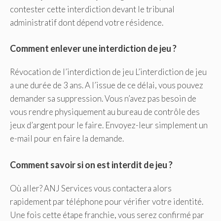
contester cette interdiction devant le tribunal
administratif dont dépend votre résidence.
Comment enlever une interdiction de jeu ?
Révocation de l’interdiction de jeu L’interdiction de jeu
a une durée de 3 ans. A l’issue de ce délai, vous pouvez
demander sa suppression. Vous n’avez pas besoin de
vous rendre physiquement au bureau de contrôle des
jeux d’argent pour le faire. Envoyez-leur simplement un
e-mail pour en faire la demande.
Comment savoir si on est interdit de jeu ?
Où aller? ANJ Services vous contactera alors
rapidement par téléphone pour vérifier votre identité.
Une fois cette étape franchie, vous serez confirmé par