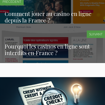
PRÉCÉDENT
Comment jouer au casino en ligne
depuis la France ?
SUIVANT
Pourquoi les casinos en ligne sont
interdits en France ?