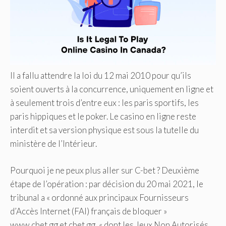
Il a fallu attendre la loi du 12 mai 2010 pour qu’ils
soient ouverts à la concurrence, uniquement en ligne et
à seulement trois d’entre eux : les paris sportifs, les
paris hippiques et le poker. Le casino en ligne reste
interdit et sa version physique est sous la tutelle du
ministère de l’Intérieur.
Pourquoi je ne peux plus aller sur C-bet ? Deuxième
étape de l’opération : par décision du 20 mai 2021, le
tribunal a « ordonné aux principaux Fournisseurs
d’Accès Internet (FAI) français de bloquer »
www.cbet.gg et cbet.gg, « dont les Jeux Non Autorisés,