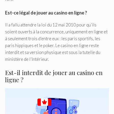
Est-ce légal de jouer au casino en ligne ?
Il a fallu attendre la loi du 12 mai 2010 pour qu’ils
soient ouverts à la concurrence, uniquement en ligne et
à seulement trois d’entre eux : les paris sportifs, les
paris hippiques et le poker. Le casino en ligne reste
interdit et sa version physique est sous la tutelle du
ministère de l’Intérieur.
Est-il interdit de jouer au casino en
ligne ?