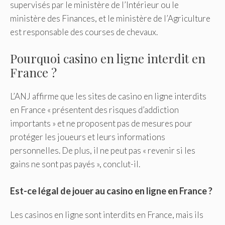
supervisés par le ministère de l’Intérieur ou le
ministère des Finances, et le ministère de l’Agriculture
est responsable des courses de chevaux.
Pourquoi casino en ligne interdit en
France ?
L’ANJ affirme que les sites de casino en ligne interdits
en France « présentent des risques d’addiction
importants » et ne proposent pas de mesures pour
protéger les joueurs et leurs informations
personnelles. De plus, il ne peut pas « revenir si les
gains ne sont pas payés », conclut-il.
Est-ce légal de jouer au casino en ligne en France ?
Les casinos en ligne sont interdits en France, mais ils